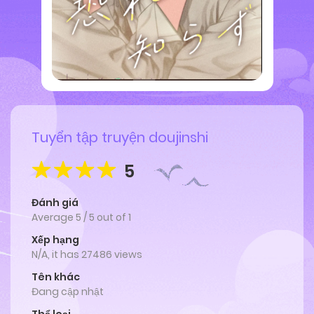
Tuyển tập truyện doujinshi
5
Đánh giá
Average
5
/
5
out of
1
Xếp hạng
N/A, it has 27486 views
Tên khác
Đang cập nhật