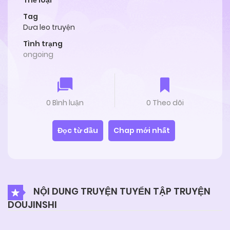
Thể loại
Tag
Dưa leo truyện
Tình trạng
ongoing
0 Bình luận
0 Theo dõi
Đọc từ đầu
Chap mới nhất
NỘI DUNG TRUYỆN TUYỂN TẬP TRUYỆN
DOUJINSHI