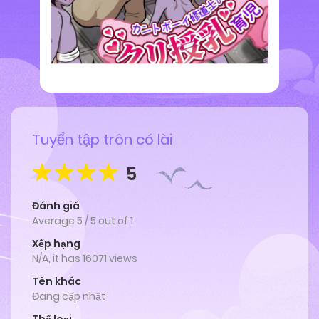
Tuyển tập trôn có lài
5
Đánh giá
Average
5
/
5
out of
1
Xếp hạng
N/A, it has 16071 views
Tên khác
Đang cập nhật