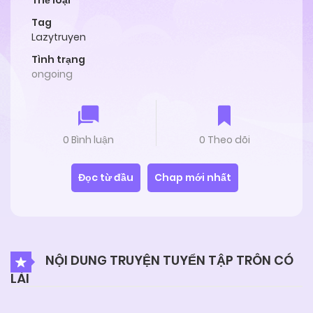
Thể loại
Tag
Lazytruyen
Tình trạng
ongoing
0 Bình luận
0 Theo dõi
Đọc từ đầu
Chap mới nhất
NỘI DUNG TRUYỆN TUYỂN TẬP TRÔN CÓ
LÀI