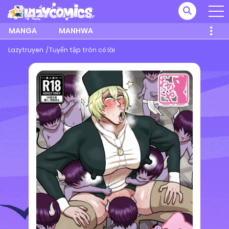
MANGA
MANHWA
Lazytruyen
Tuyển tập trôn có lài