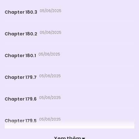
05/06/2025
Chapter 180.3
05/06/2025
Chapter 180.2
05/06/2025
Chapter 180.1
05/06/2025
Chapter 179.7
05/06/2025
Chapter 179.6
05/06/2025
Chapter 179.5
Xem thêm