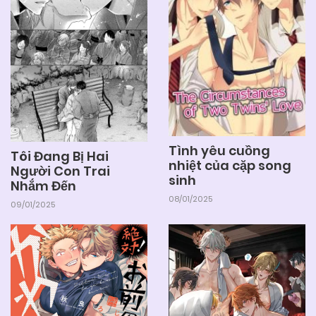
05/06/2025
Chapter 177.2
05/06/2025
Chapter 177.1
05/06/2025
Chapter 176.8
Tình yêu cuồng
Tôi Đang Bị Hai
05/06/2025
nhiệt của cặp song
Chapter 176.7
Người Con Trai
sinh
Nhắm Đến
08/01/2025
09/01/2025
05/06/2025
Chapter 176.6
05/06/2025
Chapter 176.5
05/06/2025
Chapter 176.4