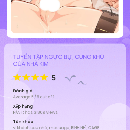
TUYỂN TẬP NGỰC BỰ, CUNG KHỦ
CỦA NHÀ KIM
5
Đánh giá
Average
5
/
5
out of
1
Xếp hạng
N/A, it has 31809 views
Tên khác
vị khách sau nhà, massage, BINH NHÌ, CAGE