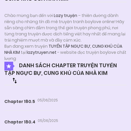
Chào mừng bạn đến với
Lazy truyện
– thiên đường dành
riêng cho những tín đồ mê truyện tranh boylove online! Hãy
sẵn sàng chìm đắm trong thế giới truyện phong phú, nơi
từng trang truyện được dịch tiếng việt hay nhất để mang lại
trải nghiệm mượt mà và đầy cảm xúc.
Bạn đang xem truyện
TUYỂN TẬP NGỰC BỰ, CUNG KHỦ CỦA
NHÀ KIM
tại
lazytruyen.net
- website đọc truyện boylove chất
lượng
DANH SÁCH CHAPTER TRUYỆN TUYỂN
TẬP NGỰC BỰ, CUNG KHỦ CỦA NHÀ KIM
05/06/2025
Chapter 180.5
05/06/2025
Chapter 180.4