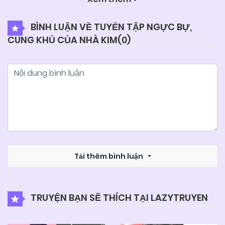
05/06/2025
Chapter 179.4
BÌNH LUẬN VỀ TUYỂN TẬP NGỰC BỰ,
CUNG KHỦ CỦA NHÀ KIM(
0
)
05/06/2025
Chapter 179.3
05/06/2025
Chapter 179.2
05/06/2025
Chapter 179.1
05/06/2025
Chapter 178.7
Tải thêm bình luận
05/06/2025
Chapter 178.6
TRUYỆN BẠN SẼ THÍCH TẠI LAZYTRUYEN
05/06/2025
Chapter 178.4