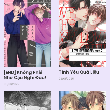
05/06/2025
Chapter 178.3
05/06/2025
Chapter 178.2
05/06/2025
Chapter 178.1
05/06/2025
Chapter 177.5
Tình Yêu Quá Liều
[END] Không Phải
Như Cậu Nghĩ Đâu!
22/01/2025
05/06/2025
Chapter 177.4
08/01/2025
05/06/2025
Chapter 177.3