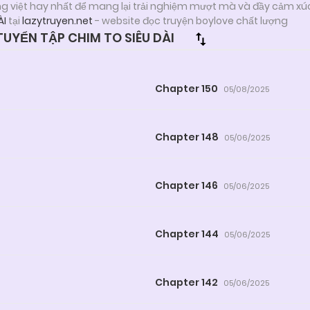
ng việt hay nhất để mang lại trải nghiệm mượt mà và đầy cảm xú
ÀI
tại
lazytruyen.net
- website đọc truyện boylove chất lượng
YỂN TẬP CHIM TO SIÊU DÀI
Chapter 150
05/08/2025
Chapter 148
05/06/2025
Chapter 146
05/06/2025
Chapter 144
05/06/2025
Chapter 142
05/06/2025