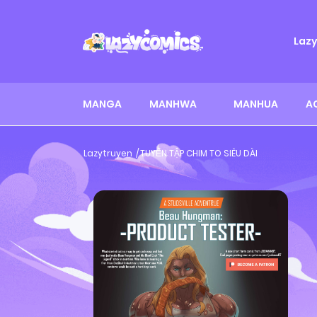
Laz
MANGA
MANHWA
MANHUA
A
Lazytruyen
TUYỂN TẬP CHIM TO SIÊU DÀI