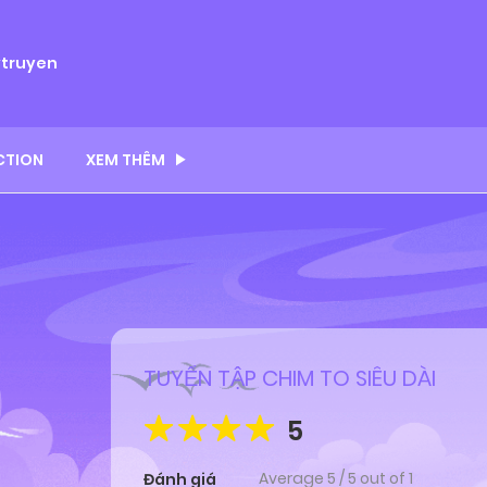
ytruyen
CTION
XEM THÊM
TUYỂN TẬP CHIM TO SIÊU DÀI
5
Average
5
/
5
out of
1
Đánh giá