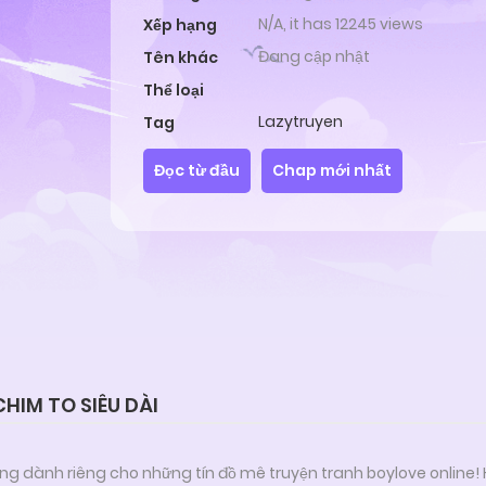
N/A, it has 12245 views
Xếp hạng
Đang cập nhật
Tên khác
Thể loại
Lazytruyen
Tag
Đọc từ đầu
Chap mới nhất
HIM TO SIÊU DÀI
ng dành riêng cho những tín đồ mê truyện tranh boylove online!