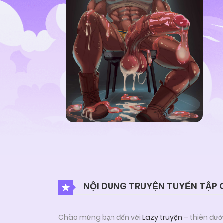
NỘI DUNG TRUYỆN TUYỂN TẬP C
Chào mừng bạn đến với
Lazy truyện
– thiên đườ