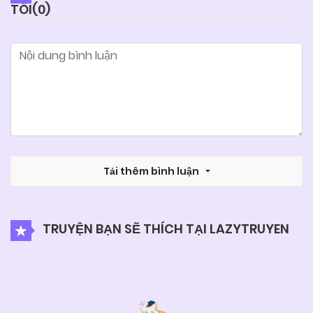
TÔI(
0
)
05/06/2025
Chapter 1
Tải thêm bình luận
TRUYỆN BẠN SẼ THÍCH TẠI LAZYTRUYEN