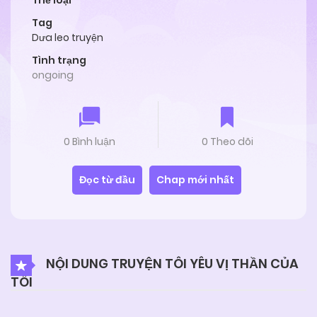
Thể loại
Tag
Dưa leo truyện
Tình trạng
ongoing
0 Bình luận
0 Theo dõi
Đọc từ đầu
Chap mới nhất
NỘI DUNG TRUYỆN TÔI YÊU VỊ THẦN CỦA
TÔI