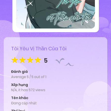
Tôi Yêu Vị Thần Của Tôi
5
Đánh giá
Average
5
/
5
out of
1
Xếp hạng
N/A, it has 572 views
Tên khác
Đang cập nhật