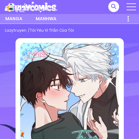
MANGA
MANHWA
Lazytruyen
Tôi Yêu Vị Thần Của Tôi