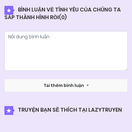
BÌNH LUẬN VỀ TÌNH YÊU CỦA CHÚNG TA
SẮP THÀNH HÌNH RỒI(
0
)
04/06/2025
Chapter 22
04/06/2025
Chapter 21
04/06/2025
Chapter 20
04/06/2025
Chapter 19
Tải thêm bình luận
04/06/2025
Chapter 18
TRUYỆN BẠN SẼ THÍCH TẠI LAZYTRUYEN
04/06/2025
Chapter 17