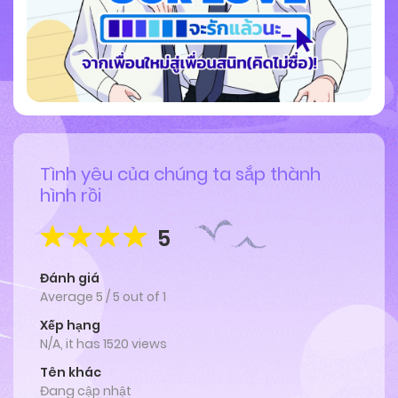
Tình yêu của chúng ta sắp thành
hình rồi
5
Đánh giá
Average
5
/
5
out of
1
Xếp hạng
N/A, it has 1520 views
Tên khác
Đang cập nhật