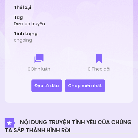
Thể loại
Tag
Dưa leo truyện
Tình trạng
ongoing
0 Bình luận
0 Theo dõi
Đọc từ đầu
Chap mới nhất
NỘI DUNG TRUYỆN TÌNH YÊU CỦA CHÚNG
TA SẮP THÀNH HÌNH RỒI