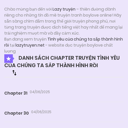
Chào mừng bạn đến với
Lazy truyện
– thiên đường dành
riêng cho những tín đồ mê truyện tranh boylove online! Hãy
sẵn sàng chìm đắm trong thế giới truyện phong phú, nơi
từng trang truyện được dịch tiếng việt hay nhất để mang lại
trải nghiệm mượt mà và đầy cảm xúc.
Bạn đang xem truyện
Tình yêu của chúng ta sắp thành hình
rồi
tại
lazytruyen.net
- website đọc truyện boylove chất
lượng
DANH SÁCH CHAPTER TRUYỆN TÌNH YÊU
CỦA CHÚNG TA SẮP THÀNH HÌNH RỒI
04/06/2025
Chapter 31
04/06/2025
Chapter 30