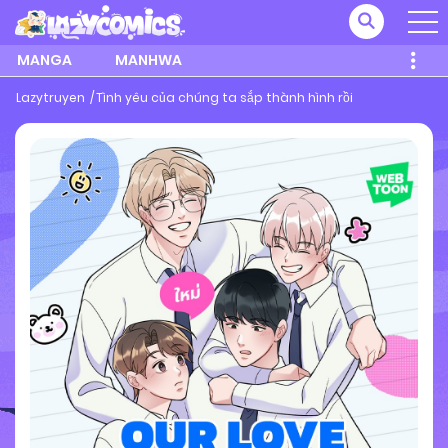
MANGA
MANHWA
Lazytruyen
Tình yêu của chúng ta sắp thành hình rồi