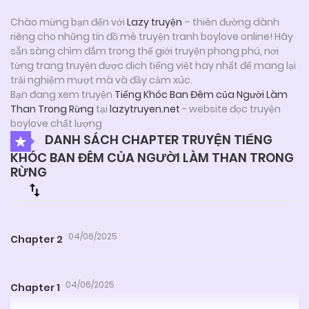
Chào mừng bạn đến với
Lazy truyện
– thiên đường dành
riêng cho những tín đồ mê truyện tranh boylove online! Hãy
sẵn sàng chìm đắm trong thế giới truyện phong phú, nơi
từng trang truyện được dịch tiếng việt hay nhất để mang lại
trải nghiệm mượt mà và đầy cảm xúc.
Bạn đang xem truyện
Tiếng Khóc Ban Đêm của Người Làm
Than Trong Rừng
tại
lazytruyen.net
- website đọc truyện
boylove chất lượng
DANH SÁCH CHAPTER TRUYỆN TIẾNG
KHÓC BAN ĐÊM CỦA NGƯỜI LÀM THAN TRONG
RỪNG
04/06/2025
Chapter 2
04/06/2025
Chapter 1