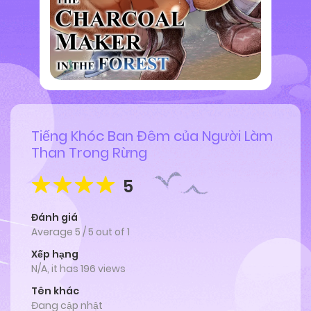
Tiếng Khóc Ban Đêm của Người Làm
Than Trong Rừng
5
Đánh giá
Average
5
/
5
out of
1
Xếp hạng
N/A, it has 196 views
Tên khác
Đang cập nhật