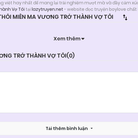
ng việt hay nhất để mang lại trải nghiệm mượt mà và đầy cảm xú
hành Vợ Tôi
tại
lazytruyen.net
- website đọc truyện boylove chất
HÔI MIÊN MA VƯƠNG TRỞ THÀNH VỢ TÔI
Xem thêm
ƯƠNG TRỞ THÀNH VỢ TÔI(
0
)
Tải thêm bình luận