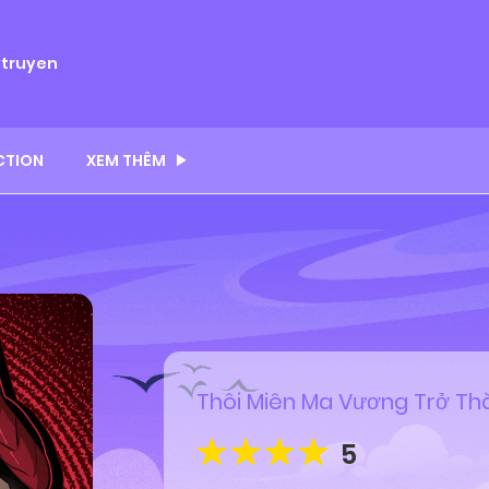
ytruyen
CTION
XEM THÊM
Thôi Miên Ma Vương Trở Th
5