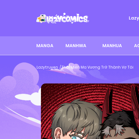
Laz
MANGA
MANHWA
MANHUA
A
Lazytruyen
Thôi Miên Ma Vương Trở Thành Vợ Tôi