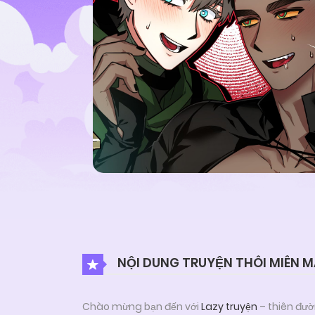
NỘI DUNG TRUYỆN THÔI MIÊN 
Chào mừng bạn đến với
Lazy truyện
– thiên đườ