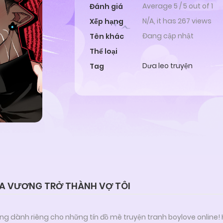
Average
5
/
5
out of
1
Đánh giá
N/A, it has 267 views
Xếp hạng
Đang cập nhật
Tên khác
Thể loại
Dưa leo truyện
Tag
MA VƯƠNG TRỞ THÀNH VỢ TÔI
ng dành riêng cho những tín đồ mê truyện tranh boylove online!