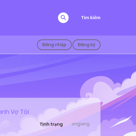
Tìm kiếm
Đăng nhập
Đăng ký
ành Vợ Tôi
ongoing
Tình trạng