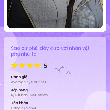
Sao cứ phải dây dưa với nhân vật
phụ như ta
5
Đánh giá
Average
5
/
5
out of
1
Xếp hạng
N/A, it has 3450 views
Tên khác
Đang cập nhật