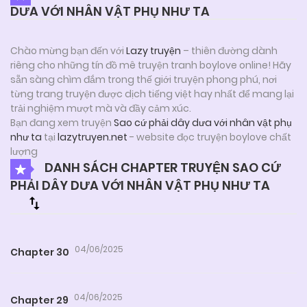
DƯA VỚI NHÂN VẬT PHỤ NHƯ TA
Chào mừng bạn đến với
Lazy truyện
– thiên đường dành
riêng cho những tín đồ mê truyện tranh boylove online! Hãy
sẵn sàng chìm đắm trong thế giới truyện phong phú, nơi
từng trang truyện được dịch tiếng việt hay nhất để mang lại
trải nghiệm mượt mà và đầy cảm xúc.
Bạn đang xem truyện
Sao cứ phải dây dưa với nhân vật phụ
như ta
tại
lazytruyen.net
- website đọc truyện boylove chất
lượng
DANH SÁCH CHAPTER TRUYỆN SAO CỨ
PHẢI DÂY DƯA VỚI NHÂN VẬT PHỤ NHƯ TA
04/06/2025
Chapter 30
04/06/2025
Chapter 29