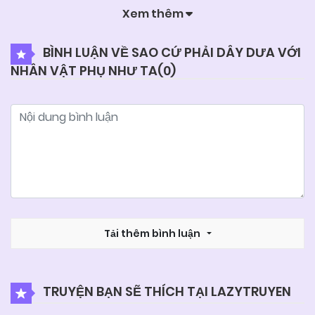
Xem thêm
04/06/2025
Chapter 22
BÌNH LUẬN VỀ SAO CỨ PHẢI DÂY DƯA VỚI
NHÂN VẬT PHỤ NHƯ TA(
0
)
04/06/2025
Chapter 21
04/06/2025
Chapter 20
04/06/2025
Chapter 19
04/06/2025
Chapter 18
Tải thêm bình luận
04/06/2025
Chapter 17
TRUYỆN BẠN SẼ THÍCH TẠI LAZYTRUYEN
04/06/2025