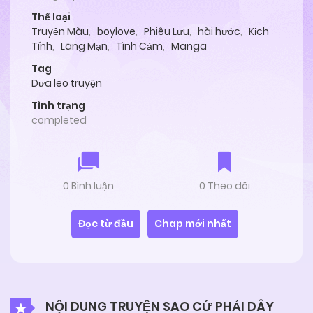
Thể loại
Truyện Màu
,
boylove
,
Phiêu Lưu
,
hài hước
,
Kịch
Tính
,
Lãng Mạn
,
Tình Cảm
,
Manga
Tag
Dưa leo truyện
Tình trạng
completed
0 Bình luận
0 Theo dõi
Đọc từ đầu
Chap mới nhất
NỘI DUNG TRUYỆN SAO CỨ PHẢI DÂY