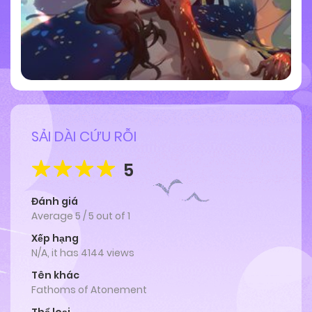
SẢI DÀI CỨU RỖI
5
Đánh giá
Average
5
/
5
out of
1
Xếp hạng
N/A, it has 4144 views
Tên khác
Fathoms of Atonement