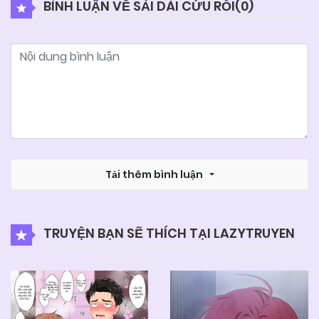
BÌNH LUẬN VỀ SẢI DÀI CỨU RỖI(
0
)
04/06/2025
Chapter 21
04/06/2025
Chapter 20
04/06/2025
Chapter 19
04/06/2025
Tải thêm bình luận
Chapter 18
04/06/2025
Chapter 17
TRUYỆN BẠN SẼ THÍCH TẠI LAZYTRUYEN
04/06/2025
Chapter 16