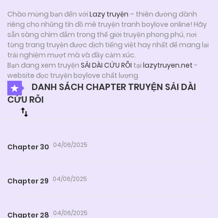
Chào mừng bạn đến với
Lazy truyện
– thiên đường dành
riêng cho những tín đồ mê truyện tranh boylove online! Hãy
sẵn sàng chìm đắm trong thế giới truyện phong phú, nơi
từng trang truyện được dịch tiếng việt hay nhất để mang lại
trải nghiệm mượt mà và đầy cảm xúc.
Bạn đang xem truyện
SẢI DÀI CỨU RỖI
tại
lazytruyen.net
-
website đọc truyện boylove chất lượng
DANH SÁCH CHAPTER TRUYỆN SẢI DÀI
CỨU RỖI
04/06/2025
Chapter 30
04/06/2025
Chapter 29
04/06/2025
Chapter 28