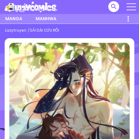
MANGA
MANHWA
Lazytruyen
SẢI DÀI CỨU RỖI