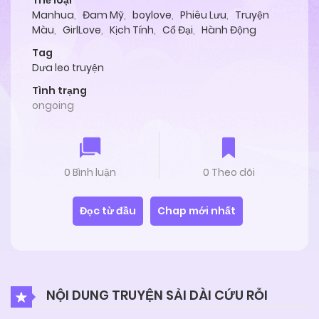
Thể loại
Manhua
,
Đam Mỹ
,
boylove
,
Phiêu Lưu
,
Truyện
Màu
,
GirlLove
,
Kịch Tính
,
Cổ Đại
,
Hành Động
Tag
Dưa leo truyện
Tình trạng
ongoing
0 Bình luận
0 Theo dõi
Đọc từ đầu
Chap mới nhất
NỘI DUNG TRUYỆN SẢI DÀI CỨU RỖI