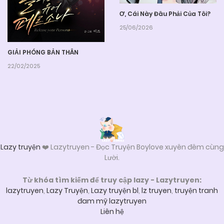
Ơ, Cái Này Đâu Phải Của Tôi?
25/06/2026
GIẢI PHÓNG BẢN THÂN
22/02/2025
Lazy truyện
❤️ Lazytruyen - Đọc Truyện Boylove xuyên đêm cùng
Lười.
Từ khóa tìm kiếm để truy cập lazy - Lazytruyen:
lazytruyen
,
Lazy Truyện
,
Lazy truyện bl
,
lz truyen
,
truyện tranh
đam mỹ lazytruyen
Liên hệ