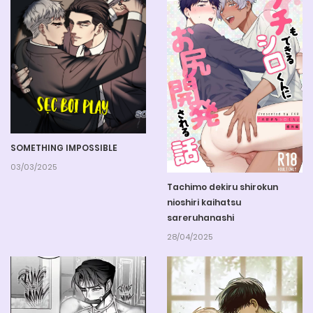
SOMETHING IMPOSSIBLE
03/03/2025
Tachimo dekiru shirokun
nioshiri kaihatsu
sareruhanashi
28/04/2025