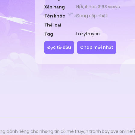
N/A, it has 3163 views
Xếp hạng
Đang cập nhật
Tên khác
Thể loại
Lazytruyen
Tag
Đọc từ đầu
Chap mới nhất
ng dành riêng cho những tín đồ mê truyện tranh boylove online!