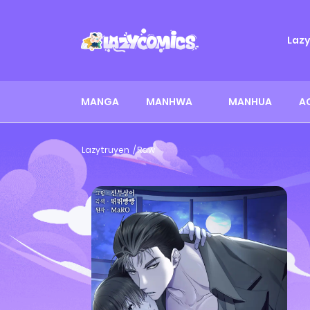
Laz
MANGA
MANHWA
MANHUA
A
Lazytruyen
Raw