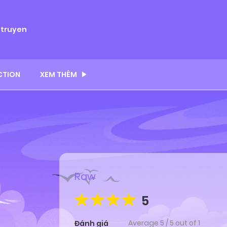
ytruyen
CTION
XEM THÊM
Raw
5
Average
5
/
5
out of
1
Đánh giá