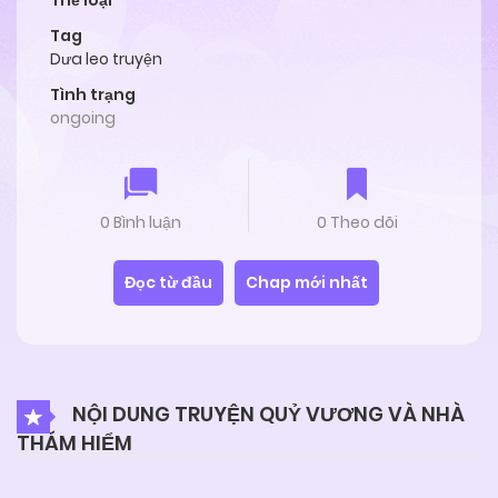
Thể loại
Tag
Dưa leo truyện
Tình trạng
ongoing
0 Bình luận
0 Theo dõi
Đọc từ đầu
Chap mới nhất
NỘI DUNG TRUYỆN QUỶ VƯƠNG VÀ NHÀ
THÁM HIỂM