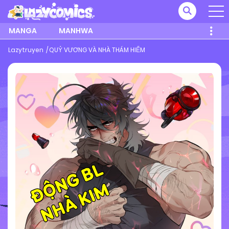
MANGA
MANHWA
Lazytruyen
QUỶ VƯƠNG VÀ NHÀ THÁM HIỂM