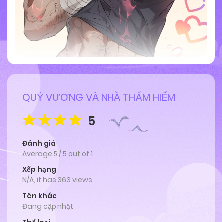
QUỶ VƯƠNG VÀ NHÀ THÁM HIỂM
5
Đánh giá
Average
5
/
5
out of
1
Xếp hạng
N/A, it has 363 views
Tên khác
Đang cập nhật