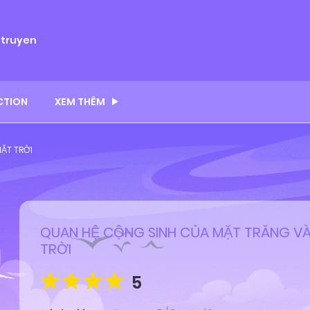
ytruyen
CTION
XEM THÊM
ẶT TRỜI
QUAN HỆ CỘNG SINH CỦA MẶT TRĂNG V
TRỜI
5