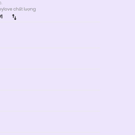
c.
oylove chất lượng
I