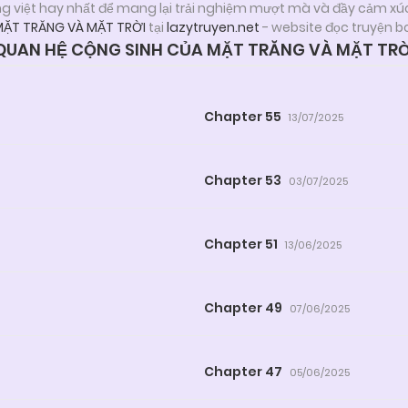
ng việt hay nhất để mang lại trải nghiệm mượt mà và đầy cảm xú
MẶT TRĂNG VÀ MẶT TRỜI
tại
lazytruyen.net
- website đọc truyện b
UAN HỆ CỘNG SINH CỦA MẶT TRĂNG VÀ MẶT TRỜ
Chapter 55
13/07/2025
Chapter 53
03/07/2025
Chapter 51
13/06/2025
Chapter 49
07/06/2025
Chapter 47
05/06/2025