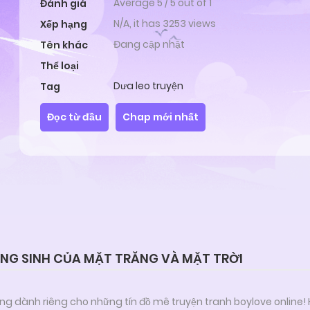
Average
5
/
5
out of
1
Đánh giá
N/A, it has 3253 views
Xếp hạng
Đang cập nhật
Tên khác
Thể loại
Dưa leo truyện
Tag
Đọc từ đầu
Chap mới nhất
NG SINH CỦA MẶT TRĂNG VÀ MẶT TRỜI
ng dành riêng cho những tín đồ mê truyện tranh boylove online!