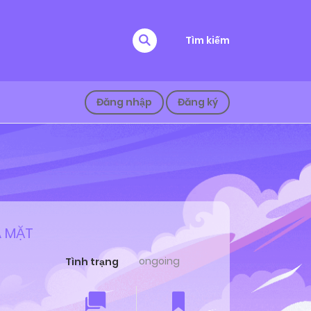
Tìm kiếm
Đăng nhập
Đăng ký
À MẶT
ongoing
Tình trạng