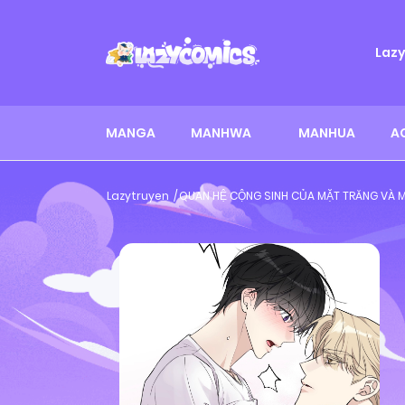
Laz
MANGA
MANHWA
MANHUA
A
Lazytruyen
QUAN HỆ CỘNG SINH CỦA MẶT TRĂNG VÀ M