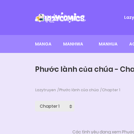
Laz
MANGA
MANHWA
MANHUA
A
Phước lành của chúa - Cha
Lazytruyen
Phước lành của chúa
Chapter 1
Các tình yêu đang xem Phước 