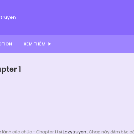
ytruyen
CTION
XEM THÊM
pter 1
lành của chúa - Chapter 1 tại
Lazytruyen
. Chap này đảm bảo cá