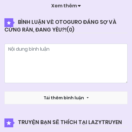
Xem thêm
04/06/2025
Chapter 5
BÌNH LUẬN VỀ OTOGURO ĐÁNG SỢ VÀ
CỨNG RẮN, ĐANG YÊU?!(
0
)
04/06/2025
Chapter 4
04/06/2025
Chapter 3
04/06/2025
Chapter 2
04/06/2025
Chapter 1
Tải thêm bình luận
TRUYỆN BẠN SẼ THÍCH TẠI LAZYTRUYEN