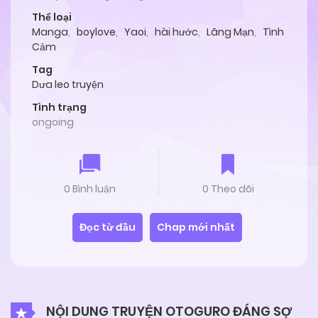
Thể loại
Manga
,
boylove
,
Yaoi
,
hài hước
,
Lãng Mạn
,
Tình
Cảm
Tag
Dưa leo truyện
Tình trạng
ongoing
0 Bình luận
0 Theo dõi
Đọc từ đầu
Chap mới nhất
NỘI DUNG TRUYỆN OTOGURO ĐÁNG SỢ