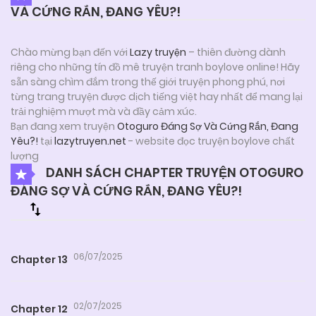
VÀ CỨNG RẮN, ĐANG YÊU?!
Chào mừng bạn đến với
Lazy truyện
– thiên đường dành
riêng cho những tín đồ mê truyện tranh boylove online! Hãy
sẵn sàng chìm đắm trong thế giới truyện phong phú, nơi
từng trang truyện được dịch tiếng việt hay nhất để mang lại
trải nghiệm mượt mà và đầy cảm xúc.
Bạn đang xem truyện
Otoguro Đáng Sợ Và Cứng Rắn, Đang
Yêu?!
tại
lazytruyen.net
- website đọc truyện boylove chất
lượng
DANH SÁCH CHAPTER TRUYỆN OTOGURO
ĐÁNG SỢ VÀ CỨNG RẮN, ĐANG YÊU?!
06/07/2025
Chapter 13
02/07/2025
Chapter 12