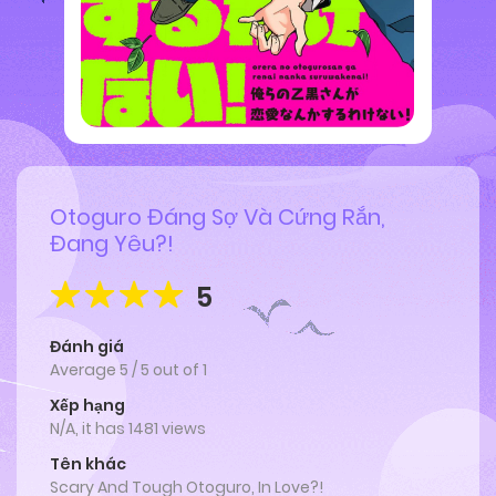
Otoguro Đáng Sợ Và Cứng Rắn,
Đang Yêu?!
5
Đánh giá
Average
5
/
5
out of
1
Xếp hạng
N/A, it has 1481 views
Tên khác
Scary And Tough Otoguro, In Love?!