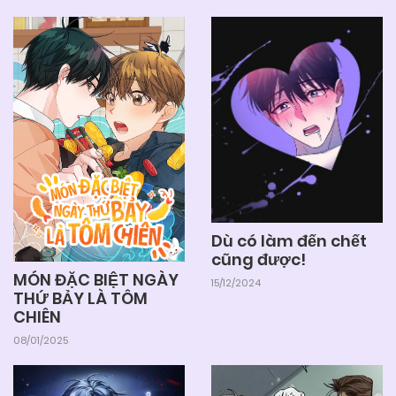
Dù có làm đến chết
cũng được!
MÓN ĐẶC BIỆT NGÀY
15/12/2024
THỨ BẢY LÀ TÔM
CHIÊN
08/01/2025