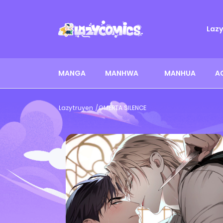
Laz
MANGA
MANHWA
MANHUA
A
Lazytruyen
OMERTA SILENCE