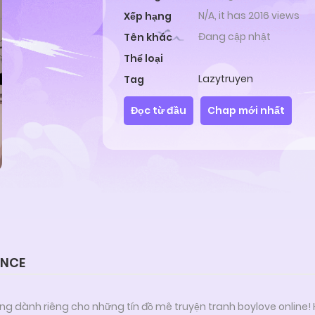
N/A, it has 2016 views
Xếp hạng
Đang cập nhật
Tên khác
Thể loại
Lazytruyen
Tag
Đọc từ đầu
Chap mới nhất
ENCE
ng dành riêng cho những tín đồ mê truyện tranh boylove online!