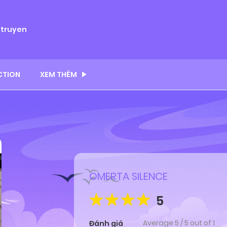
ytruyen
CTION
XEM THÊM
OMERTA SILENCE
5
Average
5
/
5
out of
1
Đánh giá