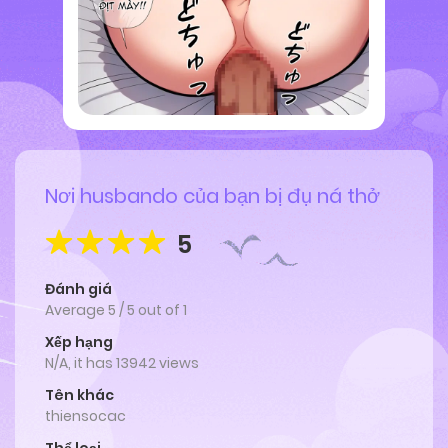
Nơi husbando của bạn bị đụ ná thở
5
Đánh giá
Average
5
/
5
out of
1
Xếp hạng
N/A, it has 13942 views
Tên khác
thiensocac