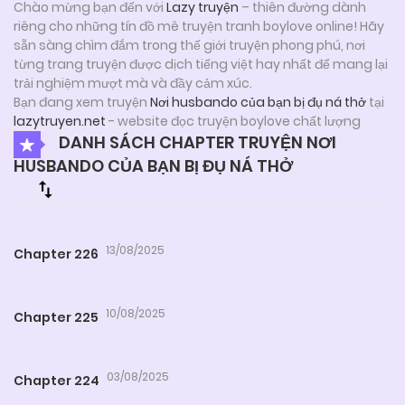
Chào mừng bạn đến với
Lazy truyện
– thiên đường dành
riêng cho những tín đồ mê truyện tranh boylove online! Hãy
sẵn sàng chìm đắm trong thế giới truyện phong phú, nơi
từng trang truyện được dịch tiếng việt hay nhất để mang lại
trải nghiệm mượt mà và đầy cảm xúc.
Bạn đang xem truyện
Nơi husbando của bạn bị đụ ná thở
tại
lazytruyen.net
- website đọc truyện boylove chất lượng
DANH SÁCH CHAPTER TRUYỆN NƠI
HUSBANDO CỦA BẠN BỊ ĐỤ NÁ THỞ
13/08/2025
Chapter 226
10/08/2025
Chapter 225
03/08/2025
Chapter 224