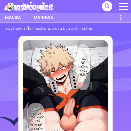
MANGA
MANHWA
Lazytruyen
Nơi husbando của bạn bị đụ ná thở