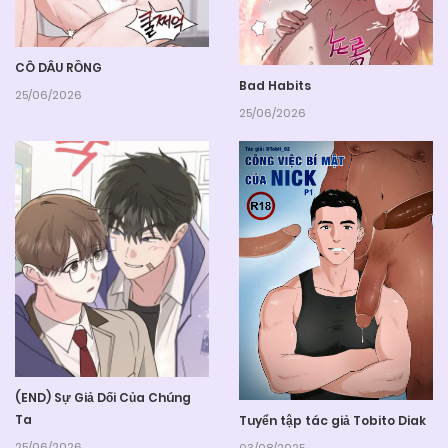
CÔ DÂU RỒNG
Bad Habits
25/06/2026
25/06/2026
(END) Sự Giả Dối Của Chúng
Ta
Tuyển tập tác giả Tobito Diak
25/06/2026
03/08/2025