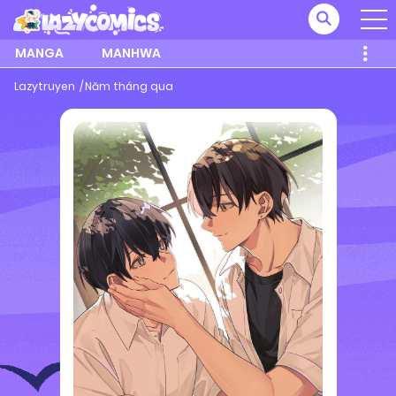
MANGA
MANHWA
Lazytruyen
Năm tháng qua