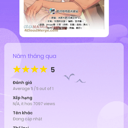
Năm tháng qua
5
Đánh giá
Average
5
/
5
out of
1
Xếp hạng
N/A, it has 7097 views
Tên khác
Đang cập nhật