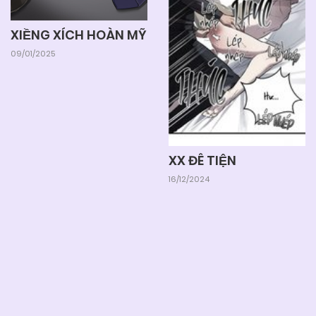
04/06/2025
Chapter 31
XIỀNG XÍCH HOÀN MỸ
09/01/2025
04/06/2025
Chapter 30
04/06/2025
Chapter 29
XX ĐÊ TIỆN
04/06/2025
Chapter 28
16/12/2024
04/06/2025
Chapter 27
04/06/2025
Chapter 26
Lazy truyện
❤️ Lazytruyen - Đọc Truyện Boylove xuyên đêm cùng
Lười.
04/06/2025
Chapter 25