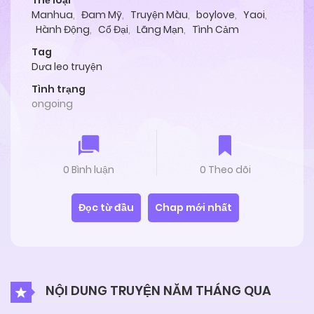
Thể loại
Manhua
,
Đam Mỹ
,
Truyện Màu
,
boylove
,
Yaoi
,
Hành Động
,
Cổ Đại
,
Lãng Mạn
,
Tình Cảm
Tag
Dưa leo truyện
Tình trạng
ongoing
0 Bình luận
0 Theo dõi
Đọc từ đầu
Chap mới nhất
NỘI DUNG TRUYỆN NĂM THÁNG QUA