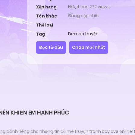
N/A, it has 272 views
Xếp hạng
Đang cập nhật
Tên khác
Thể loại
Dưa leo truyện
Tag
Đọc từ đầu
Chap mới nhất
 NÊN KHIẾN EM HẠNH PHÚC
ng dành riêng cho những tín đồ mê truyện tranh boylove online!