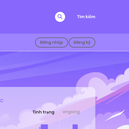
Tìm kiếm
Đăng nhập
Đăng ký
úc
ongoing
Tình trạng