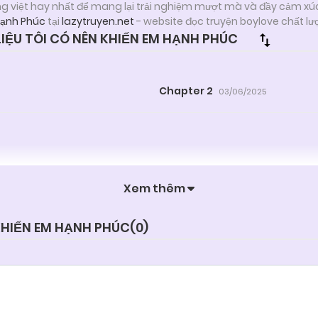
ng việt hay nhất để mang lại trải nghiệm mượt mà và đầy cảm xú
Hạnh Phúc
tại
lazytruyen.net
- website đọc truyện boylove chất l
ỆU TÔI CÓ NÊN KHIẾN EM HẠNH PHÚC
Chapter 2
03/06/2025
Xem thêm
 KHIẾN EM HẠNH PHÚC(
0
)