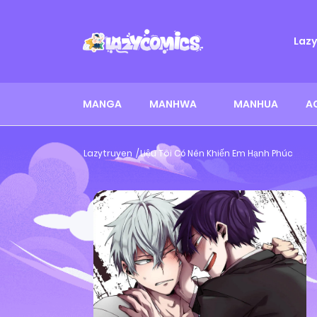
Laz
MANGA
MANHWA
MANHUA
A
Lazytruyen
Liệu Tôi Có Nên Khiến Em Hạnh Phúc