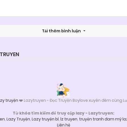
Tải thêm bình luận
YTRUYEN
zy truyện
❤️ Lazytruyen - Đọc Truyện Boylove xuyên đêm cùng Lư
Từ khóa tìm kiếm để truy cập lazy - Lazytruyen:
yen
,
Lazy Truyện
,
Lazy truyện bl
,
lz truyen
,
truyện tranh đam mỹ la
Liên hệ