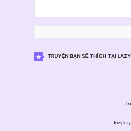
TRUYỆN BẠN SẼ THÍCH TẠI LAZ
La
lazytru