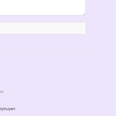
ời.
zytruyen