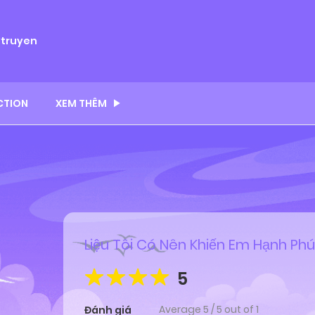
ytruyen
CTION
XEM THÊM
Liệu Tôi Có Nên Khiến Em Hạnh Ph
5
Average
5
/
5
out of
1
Đánh giá