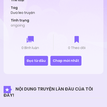
Thể loại
Tag
Dưa leo truyện
Tình trạng
ongoing
0 Bình luận
0 Theo dõi
Đọc từ đầu
Chap mới nhất
NỘI DUNG TRUYỆN LẦN ĐẦU CỦA TÔI
ĐẤY!