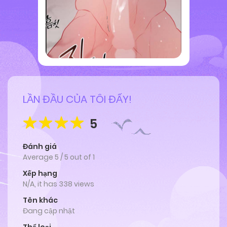
LẦN ĐẦU CỦA TÔI ĐẤY!
5
Đánh giá
Average
5
/
5
out of
1
Xếp hạng
N/A, it has 338 views
Tên khác
Đang cập nhật