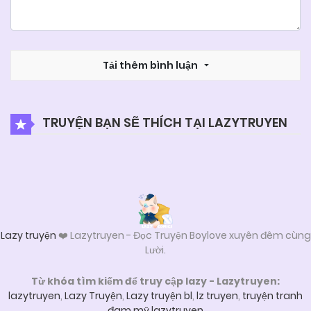
Tải thêm bình luận
TRUYỆN BẠN SẼ THÍCH TẠI LAZYTRUYEN
Lazy truyện
❤️ Lazytruyen - Đọc Truyện Boylove xuyên đêm cùng
Lười.
Từ khóa tìm kiếm để truy cập lazy - Lazytruyen:
lazytruyen
,
Lazy Truyện
,
Lazy truyện bl
,
lz truyen
,
truyện tranh
đam mỹ lazytruyen