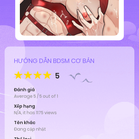
HƯỚNG DẪN BDSM CƠ BẢN
5
Đánh giá
Average
5
/
5
out of
1
Xếp hạng
N/A, it has 1175 views
Tên khác
Đang cập nhật