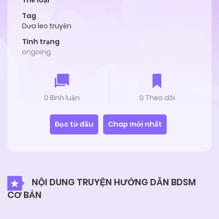
Thể loại
Tag
Dưa leo truyện
Tình trạng
ongoing
0 Bình luận
0 Theo dõi
Đọc từ đầu
Chap mới nhất
NỘI DUNG TRUYỆN HƯỚNG DẪN BDSM
CƠ BẢN