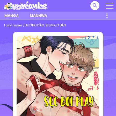
MANGA
MANHWA
Lazytruyen
HƯỚNG DẪN BDSM CƠ BẢN