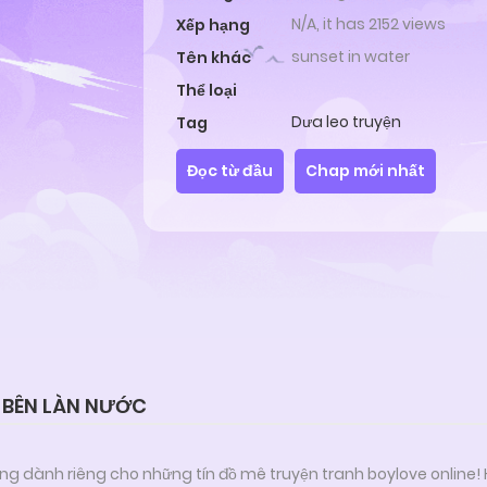
N/A, it has 2152 views
Xếp hạng
sunset in water
Tên khác
Thể loại
Dưa leo truyện
Tag
Đọc từ đầu
Chap mới nhất
 BÊN LÀN NƯỚC
ng dành riêng cho những tín đồ mê truyện tranh boylove online!