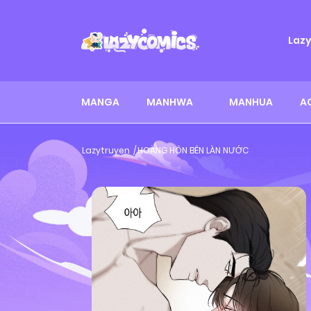
Laz
MANGA
MANHWA
MANHUA
A
Lazytruyen
HOÀNG HÔN BÊN LÀN NƯỚC