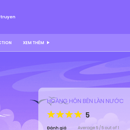
ytruyen
CTION
XEM THÊM
HOÀNG HÔN BÊN LÀN NƯỚC
5
Average
5
/
5
out of
1
Đánh giá