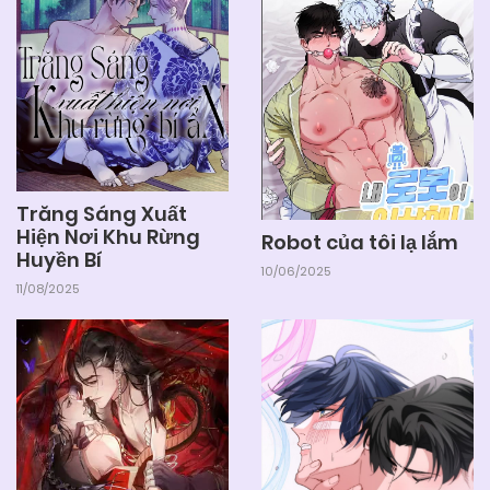
04/06/2025
Chapter 45
04/06/2025
Chapter 44
04/06/2025
Chapter 43
Trăng Sáng Xuất
Hiện Nơi Khu Rừng
Robot của tôi lạ lắm
Huyền Bí
04/06/2025
Chapter 42
10/06/2025
11/08/2025
04/06/2025
Chapter 41
04/06/2025
Chapter 40
04/06/2025