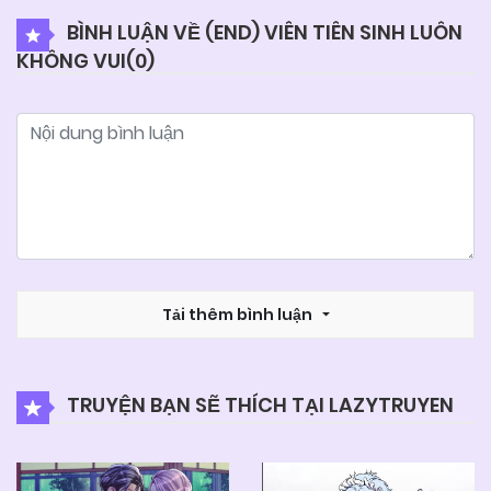
BÌNH LUẬN VỀ (END) VIÊN TIÊN SINH LUÔN
KHÔNG VUI(
0
)
04/06/2025
Chapter 50
04/06/2025
Chapter 49
04/06/2025
Chapter 48.1
04/06/2025
Chapter 48
Tải thêm bình luận
04/06/2025
Chapter 47
TRUYỆN BẠN SẼ THÍCH TẠI LAZYTRUYEN
04/06/2025
Chapter 46