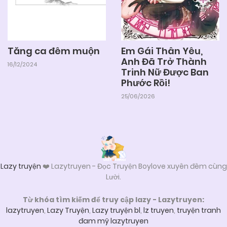
04/06/2025
Chapter 32
Em Gái Thân Yêu,
Tăng ca đêm muộn
04/06/2025
Chapter 31
Anh Đã Trở Thành
16/12/2024
Trinh Nữ Được Ban
Phước Rồi!
04/06/2025
Chapter 30
25/06/2026
04/06/2025
Chapter 29
04/06/2025
Chapter 28
Lazy truyện
❤️ Lazytruyen - Đọc Truyện Boylove xuyên đêm cùng
Lười.
04/06/2025
Chapter 27
Từ khóa tìm kiếm để truy cập lazy - Lazytruyen:
lazytruyen
,
Lazy Truyện
,
Lazy truyện bl
,
lz truyen
,
truyện tranh
đam mỹ lazytruyen