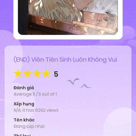
(END) Viên Tiên Sinh Luôn Không Vui
5
Đánh giá
Average
5
/
5
out of
1
Xếp hạng
N/A, it has 6292 views
Tên khác
Đang cập nhật