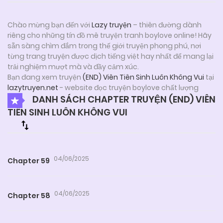
Chào mừng bạn đến với
Lazy truyện
– thiên đường dành
riêng cho những tín đồ mê truyện tranh boylove online! Hãy
sẵn sàng chìm đắm trong thế giới truyện phong phú, nơi
từng trang truyện được dịch tiếng việt hay nhất để mang lại
trải nghiệm mượt mà và đầy cảm xúc.
Bạn đang xem truyện
(END) Viên Tiên Sinh Luôn Không Vui
tại
lazytruyen.net
- website đọc truyện boylove chất lượng
DANH SÁCH CHAPTER TRUYỆN (END) VIÊN
TIÊN SINH LUÔN KHÔNG VUI
04/06/2025
Chapter 59
04/06/2025
Chapter 58