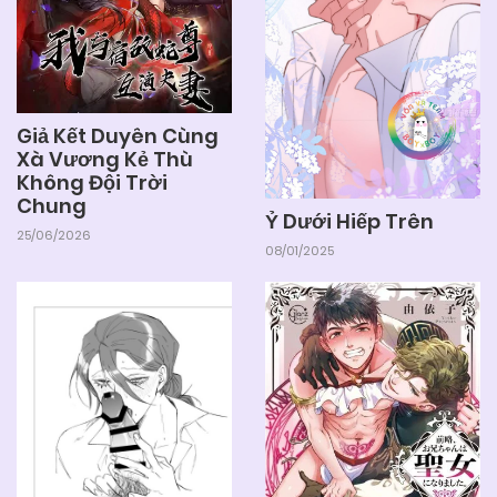
Chapter 39
04/06/2025
Chapter 38
Giả Kết Duyên Cùng
04/06/2025
Chapter 37
Xà Vương Kẻ Thù
Không Đội Trời
Chung
Ỷ Dưới Hiếp Trên
04/06/2025
Chapter 36
25/06/2026
08/01/2025
04/06/2025
Chapter 35
04/06/2025
Chapter 34
04/06/2025
Chapter 33