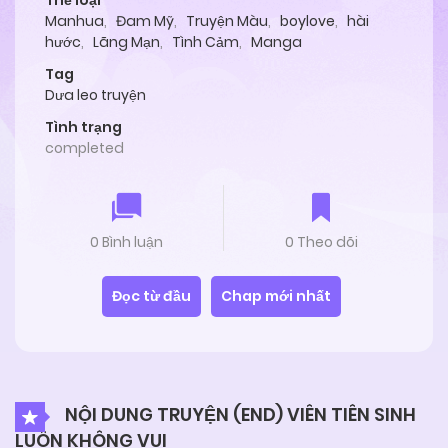
Thể loại
Manhua
,
Đam Mỹ
,
Truyện Màu
,
boylove
,
hài
hước
,
Lãng Mạn
,
Tình Cảm
,
Manga
Tag
Dưa leo truyện
Tình trạng
completed
0 Bình luận
0 Theo dõi
Đọc từ đầu
Chap mới nhất
NỘI DUNG TRUYỆN (END) VIÊN TIÊN SINH
LUÔN KHÔNG VUI