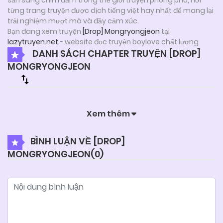
từng trang truyện được dịch tiếng việt hay nhất để mang lại
trải nghiệm mượt mà và đầy cảm xúc.
Bạn đang xem truyện
[Drop] Mongryongjeon
tại
lazytruyen.net
- website đọc truyện boylove chất lượng
DANH SÁCH CHAPTER TRUYỆN [DROP]
MONGRYONGJEON
Xem thêm
BÌNH LUẬN VỀ [DROP]
MONGRYONGJEON(
0
)