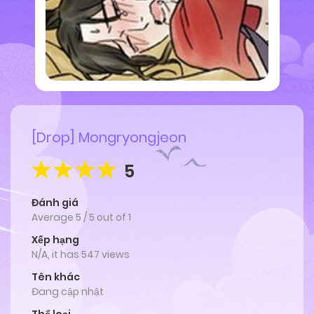
[Drop] Mongryongjeon
5
Đánh giá
Average
5
/
5
out of
1
Xếp hạng
N/A, it has 547 views
Tên khác
Đang cập nhật