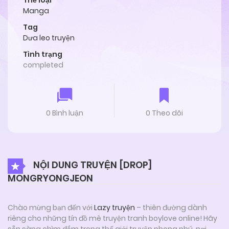
Thể loại
Manga
Tag
Dưa leo truyện
Tình trạng
completed
0 Bình luận
0 Theo dõi
NỘI DUNG TRUYỆN [DROP]
MONGRYONGJEON
Chào mừng bạn đến với
Lazy truyện
– thiên đường dành
riêng cho những tín đồ mê truyện tranh boylove online! Hãy
sẵn sàng chìm đắm trong thế giới truyện phong phú, nơi