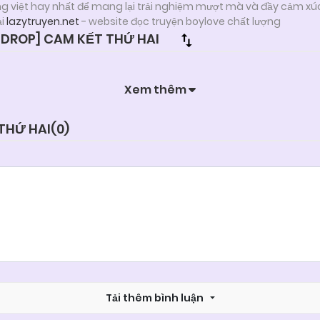
ng việt hay nhất để mang lại trải nghiệm mượt mà và đầy cảm xú
ại
lazytruyen.net
- website đọc truyện boylove chất lượng
DROP] CAM KẾT THỨ HAI
Xem thêm
THỨ HAI(
0
)
Tải thêm bình luận