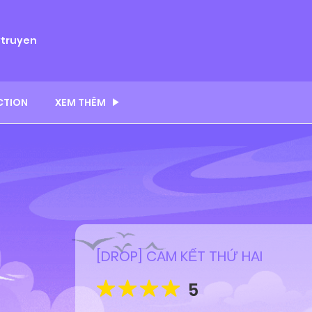
ytruyen
CTION
XEM THÊM
[DROP] CAM KẾT THỨ HAI
5