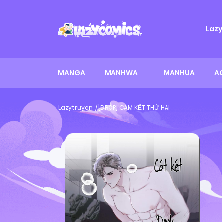
Laz
MANGA
MANHWA
MANHUA
A
Lazytruyen
[DROP] CAM KẾT THỨ HAI