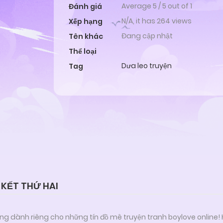
Average
5
/
5
out of
1
Đánh giá
N/A, it has 264 views
Xếp hạng
Đang cập nhật
Tên khác
Thể loại
Dưa leo truyện
Tag
 KẾT THỨ HAI
ng dành riêng cho những tín đồ mê truyện tranh boylove online!