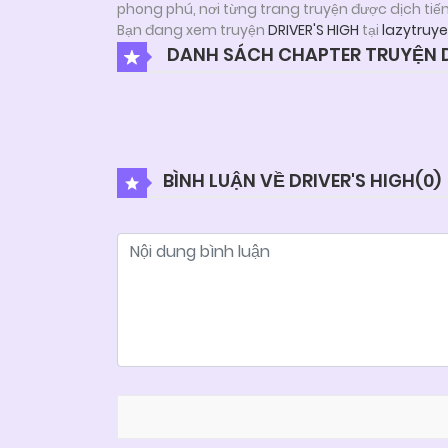
phong phú, nơi từng trang truyện được dịch tiế
Bạn đang xem truyện
DRIVER'S HIGH
tại
lazytruye
DANH SÁCH CHAPTER TRUYỆN D
BÌNH LUẬN VỀ DRIVER'S HIGH(
0
)