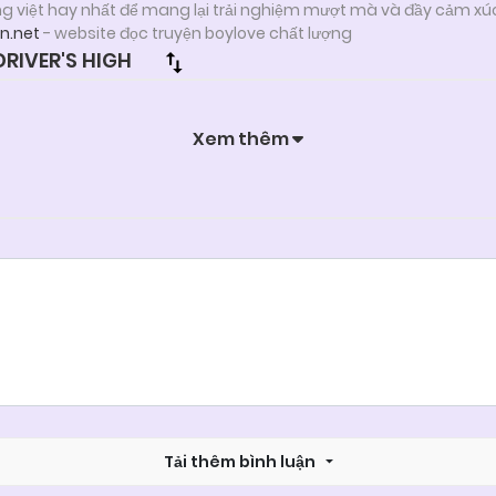
ng việt hay nhất để mang lại trải nghiệm mượt mà và đầy cảm xú
n.net
- website đọc truyện boylove chất lượng
RIVER'S HIGH
Xem thêm
Tải thêm bình luận