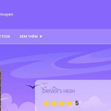
ytruyen
CTION
XEM THÊM
DRIVER'S HIGH
5