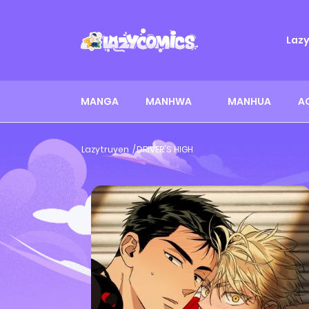
Laz
MANGA
MANHWA
MANHUA
A
Lazytruyen
DRIVER'S HIGH