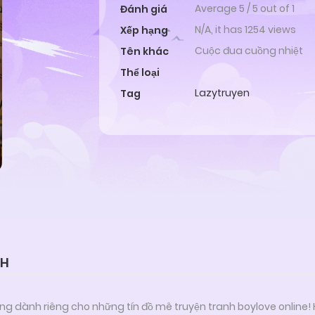
Average
5
/
5
out of
1
Đánh giá
N/A, it has 1254 views
Xếp hạng
Cuộc đua cuồng nhiệt
Tên khác
Thể loại
Lazytruyen
Tag
GH
ng dành riêng cho những tín đồ mê truyện tranh boylove online!