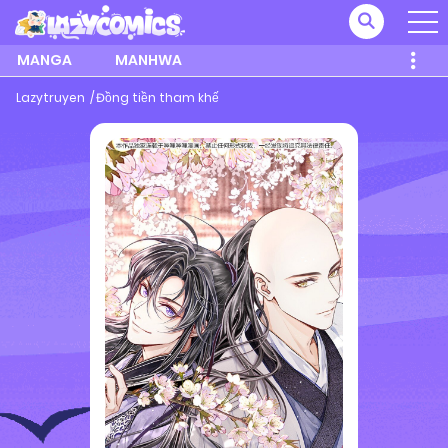
MANGA
MANHWA
Lazytruyen
Đồng tiền tham khế