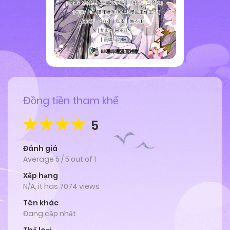
Đồng tiền tham khế
5
Đánh giá
Average
5
/
5
out of
1
Xếp hạng
N/A, it has 7074 views
Tên khác
Đang cập nhật