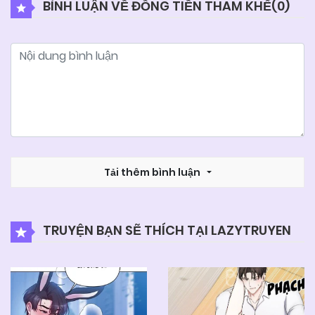
BÌNH LUẬN VỀ ĐỒNG TIỀN THAM KHẾ(
0
)
04/06/2025
Chapter 57
04/06/2025
Chapter 56
04/06/2025
Chapter 55
04/06/2025
Tải thêm bình luận
Chapter 54
04/06/2025
Chapter 53
TRUYỆN BẠN SẼ THÍCH TẠI LAZYTRUYEN
04/06/2025
Chapter 52