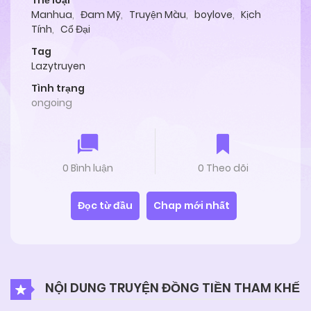
Thể loại
Manhua
,
Đam Mỹ
,
Truyện Màu
,
boylove
,
Kịch
Tính
,
Cổ Đại
Tag
Lazytruyen
Tình trạng
ongoing
0 Bình luận
0 Theo dõi
Đọc từ đầu
Chap mới nhất
NỘI DUNG TRUYỆN ĐỒNG TIỀN THAM KHẾ