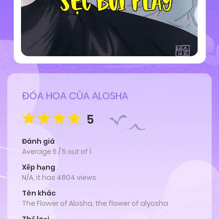
ĐÓA HOA CỦA ALOSHA
5
Đánh giá
Average
5
/
5
out of
1
Xếp hạng
N/A, it has 4804 views
Tên khác
The Flower of Alosha, the flower of alyosha