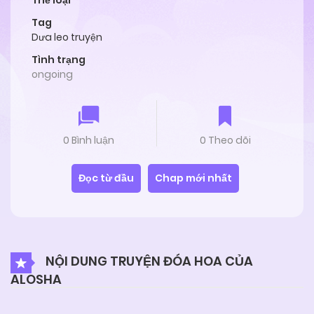
Thể loại
Tag
Dưa leo truyện
Tình trạng
ongoing
0 Bình luận
0 Theo dõi
Đọc từ đầu
Chap mới nhất
NỘI DUNG TRUYỆN ĐÓA HOA CỦA
ALOSHA