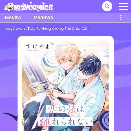
MANGA
MANHWA
Lazytruyen
Dây Tơ Hồng Không Thể Chia Cắt