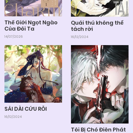
Thế Giới Ngọt Ngào
Quái thú không thể
Của Đôi Ta
tách rời
14/07/2026
16/12/2024
SẢI DÀI CỨU RỖI
16/12/2024
Tôi Bị Chó Điên Phát