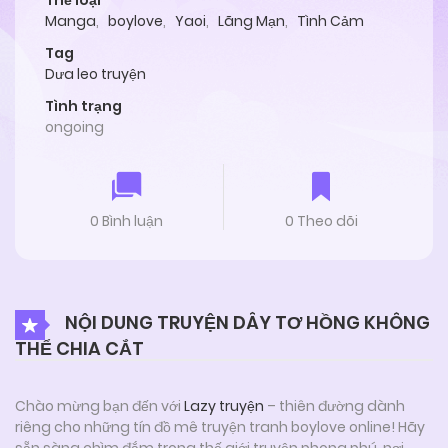
Thể loại
Manga
,
boylove
,
Yaoi
,
Lãng Mạn
,
Tình Cảm
Tag
Dưa leo truyện
Tình trạng
ongoing
0 Bình luận
0 Theo dõi
NỘI DUNG TRUYỆN DÂY TƠ HỒNG KHÔNG
THỂ CHIA CẮT
Chào mừng bạn đến với
Lazy truyện
– thiên đường dành
riêng cho những tín đồ mê truyện tranh boylove online! Hãy
sẵn sàng chìm đắm trong thế giới truyện phong phú, nơi