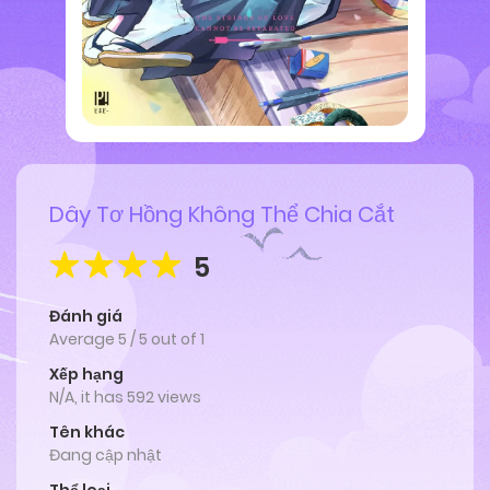
Dây Tơ Hồng Không Thể Chia Cắt
5
Đánh giá
Average
5
/
5
out of
1
Xếp hạng
N/A, it has 592 views
Tên khác
Đang cập nhật