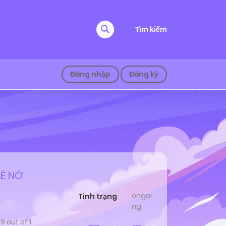
Tìm kiếm
Đăng nhập
Đăng ký
LÊ NỞ
ongoi
Tình trạng
ng
/
5
out of
1