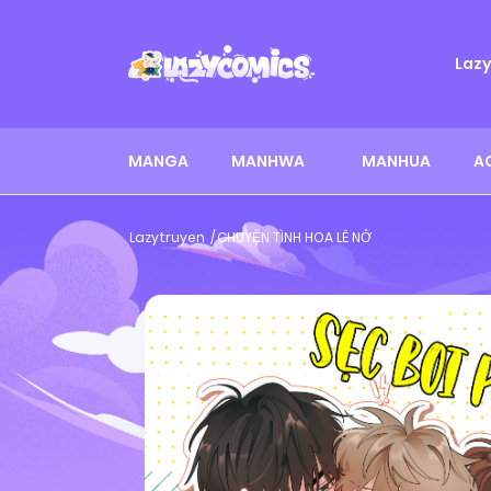
Laz
MANGA
MANHWA
MANHUA
A
Lazytruyen
CHUYỆN TÌNH HOA LÊ NỞ