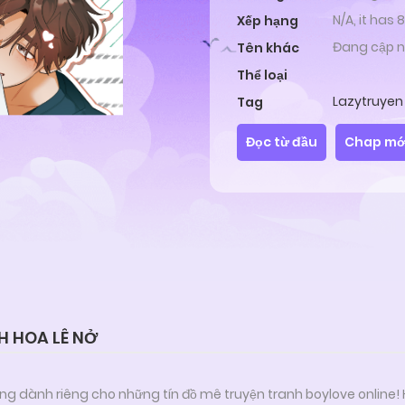
N/A, it has
Xếp hạng
Đang cập n
Tên khác
Thể loại
Lazytruyen
Tag
Đọc từ đầu
Chap mớ
H HOA LÊ NỞ
ng dành riêng cho những tín đồ mê truyện tranh boylove online!