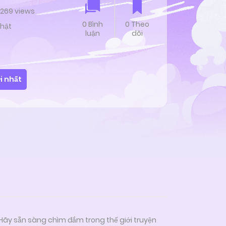
 8269 views
0 Bình
0 Theo
hật
luận
dõi
i nhất
 Hãy sẵn sàng chìm đắm trong thế giới truyện