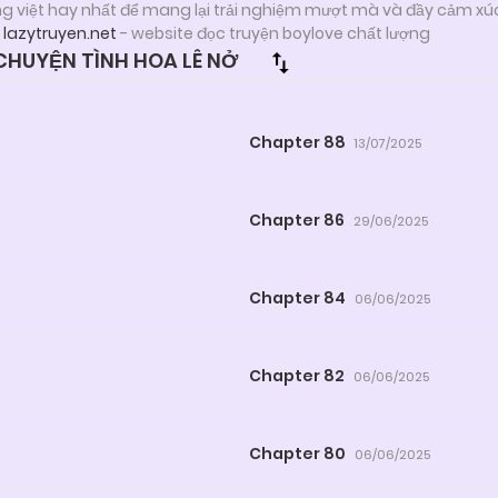
ng việt hay nhất để mang lại trải nghiệm mượt mà và đầy cảm xú
i
lazytruyen.net
- website đọc truyện boylove chất lượng
HUYỆN TÌNH HOA LÊ NỞ
Chapter 88
13/07/2025
Chapter 86
29/06/2025
Chapter 84
06/06/2025
Chapter 82
06/06/2025
Chapter 80
06/06/2025