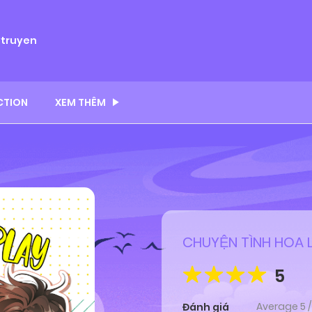
ytruyen
CTION
XEM THÊM
CHUYỆN TÌNH HOA 
5
Average
5
Đánh giá