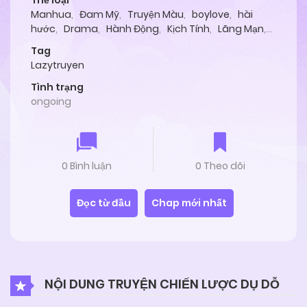
Thể loại
Manhua
,
Đam Mỹ
,
Truyện Màu
,
boylove
,
hài
hước
,
Drama
,
Hành Động
,
Kịch Tính
,
Lãng Mạn
,
Tình Cảm
Tag
Lazytruyen
Tình trạng
ongoing
0 Bình luận
0 Theo dõi
Đọc từ đầu
Chap mới nhất
NỘI DUNG TRUYỆN CHIẾN LƯỢC DỤ DỖ