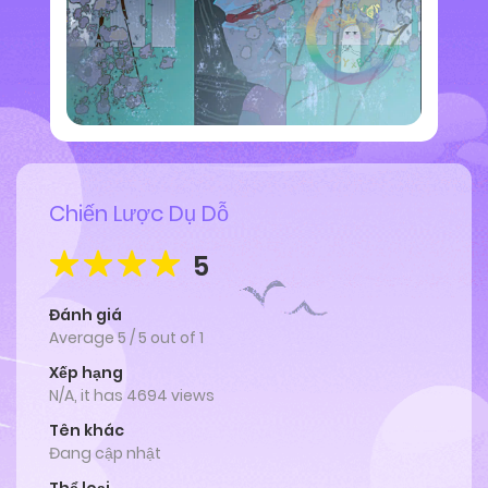
Chiến Lược Dụ Dỗ
5
Đánh giá
Average
5
/
5
out of
1
Xếp hạng
N/A, it has 4694 views
Tên khác
Đang cập nhật