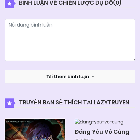
BÌNH LUẬN VỀ CHIẾN LƯỢC DỤ DỖ(
0
)
03/06/2025
Chapter 33
03/06/2025
Chapter 32
03/06/2025
Chapter 31
03/06/2025
Tải thêm bình luận
Chapter 30
03/06/2025
Chapter 29
TRUYỆN BẠN SẼ THÍCH TẠI LAZYTRUYEN
03/06/2025
Chapter 28
Đáng Yêu Vô Cùng