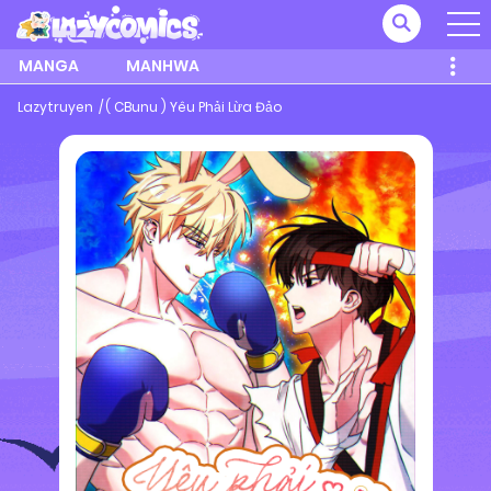
MANGA
MANHWA
Lazytruyen
( CBunu ) Yêu Phải Lừa Đảo