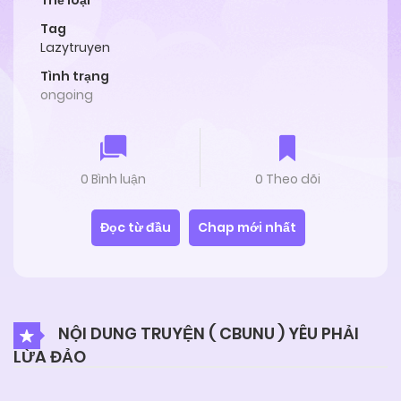
Thể loại
Tag
Lazytruyen
Tình trạng
ongoing
0 Bình luận
0 Theo dõi
Đọc từ đầu
Chap mới nhất
NỘI DUNG TRUYỆN ( CBUNU ) YÊU PHẢI
LỪA ĐẢO