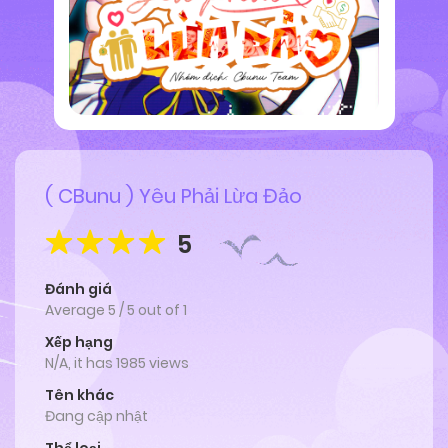
( CBunu ) Yêu Phải Lừa Đảo
5
Đánh giá
Average
5
/
5
out of
1
Xếp hạng
N/A, it has 1985 views
Tên khác
Đang cập nhật