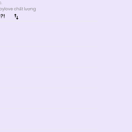
c.
oylove chất lượng
?!