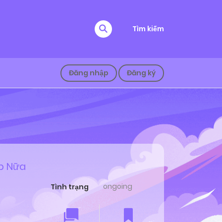
Tìm kiếm
Đăng nhập
Đăng ký
p Nữa
ongoing
Tình trạng