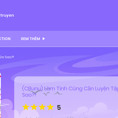
ytruyen
CTION
XEM THÊM
ữa Sao?!
(CBunu) Làm Tình Cũng Cần Luyện Tậ
Sao?!
5