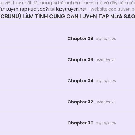
ng việt hay nhất để mang lại trải nghiệm mượt mà và đầy cảm xú
ần Luyện Tập Nữa Sao?!
tại
lazytruyen.net
- website đọc truyện b
CBUNU) LÀM TÌNH CŨNG CẦN LUYỆN TẬP NỮA SAO
Chapter 38
05/06/2025
Chapter 36
05/06/2025
Chapter 34
05/06/2025
Chapter 32
05/06/2025
Chapter 30
05/06/2025