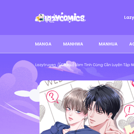
Laz
MANGA
MANHWA
MANHUA
A
Lazytruyen
(CBunu) Làm Tình Cũng Cần Luyện Tập N