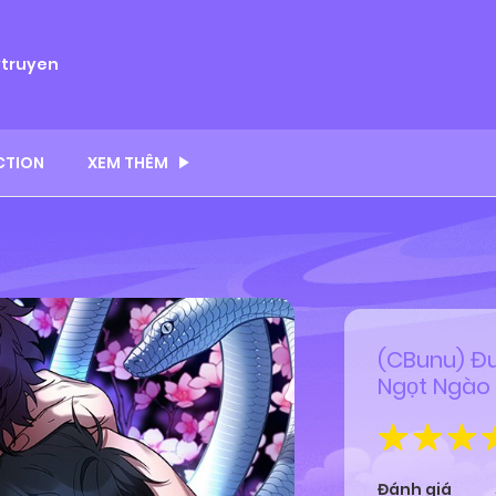
ytruyen
CTION
XEM THÊM
(CBunu) Đu
Ngọt Ngào
Đánh giá