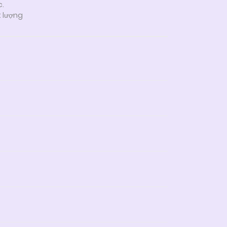
c.
t lượng