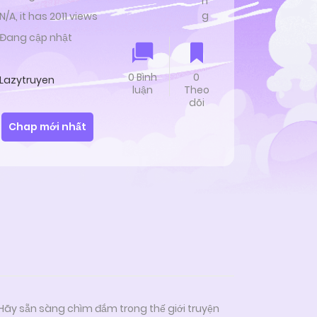
n
g
N/A, it has 2011 views
Đang cập nhật
0 Bình
0
Lazytruyen
luận
Theo
dõi
Chap mới nhất
 Hãy sẵn sàng chìm đắm trong thế giới truyện