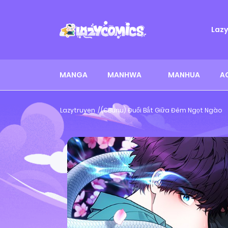
Laz
MANGA
MANHWA
MANHUA
A
Lazytruyen
(CBunu) Đuổi Bắt Giữa Đêm Ngọt Ngào