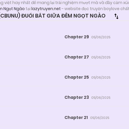
ng việt hay nhất để mang lại trải nghiệm mượt mà và đầy cảm xú
êm Ngọt Ngào
tại
lazytruyen.net
- website đọc truyện boylove chấ
CBUNU) ĐUỔI BẮT GIỮA ĐÊM NGỌT NGÀO
Chapter 29
05/06/2025
Chapter 27
05/06/2025
Chapter 25
05/06/2025
Chapter 23
05/06/2025
Chapter 21
05/06/2025