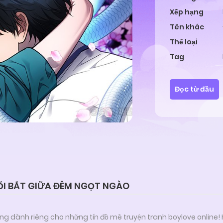
Xếp hạng
Tên khác
Thể loại
Tag
Đọc từ đầu
ỔI BẮT GIỮA ĐÊM NGỌT NGÀO
ng dành riêng cho những tín đồ mê truyện tranh boylove online!