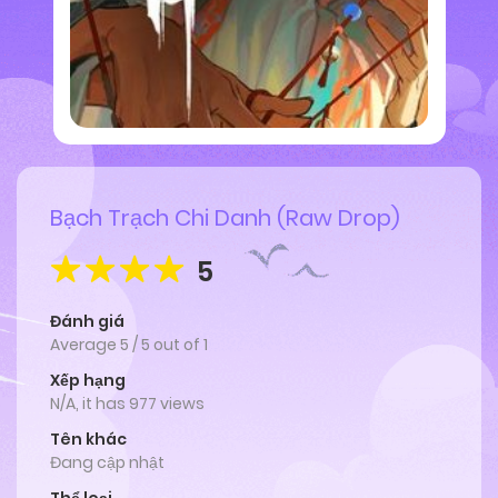
Bạch Trạch Chi Danh (Raw Drop)
5
Đánh giá
Average
5
/
5
out of
1
Xếp hạng
N/A, it has 977 views
Tên khác
Đang cập nhật