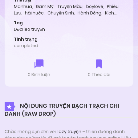
Thể loại
Manhua
,
Đam Mỹ
,
Truyện Màu
,
boylove
,
Phiêu
Lưu
,
hài hước
,
Chuyển Sinh
,
Hành Động
,
Kịch
Tính
,
Tình Cảm
,
Manga
Tag
Dưa leo truyện
Tình trạng
completed
0 Bình luận
0 Theo dõi
NỘI DUNG TRUYỆN BẠCH TRẠCH CHI
DANH (RAW DROP)
Chào mừng bạn đến với
Lazy truyện
– thiên đường dành
riêng cho những tín đồ mê truyện tranh boylove online! Hãy