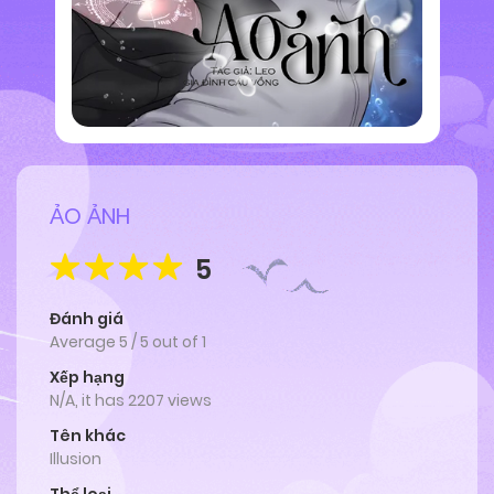
ẢO ẢNH
5
Đánh giá
Average
5
/
5
out of
1
Xếp hạng
N/A, it has 2207 views
Tên khác
Illusion