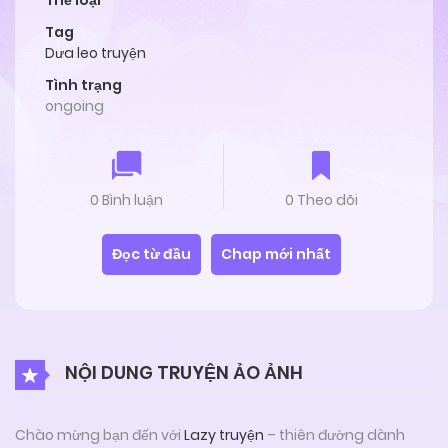
Thể loại
Tag
Dưa leo truyện
Tình trạng
ongoing
0 Bình luận
0 Theo dõi
Đọc từ đầu
Chap mới nhất
NỘI DUNG TRUYỆN ẢO ẢNH
Chào mừng bạn đến với
Lazy truyện
– thiên đường dành