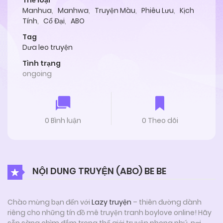
Thể loại
Manhua
,
Manhwa
,
Truyện Màu
,
Phiêu Lưu
,
Kịch
Tính
,
Cổ Đại
,
ABO
Tag
Dưa leo truyện
Tình trạng
ongoing
0 Bình luận
0 Theo dõi
NỘI DUNG TRUYỆN (ABO) BE BE
Chào mừng bạn đến với
Lazy truyện
– thiên đường dành
riêng cho những tín đồ mê truyện tranh boylove online! Hãy
sẵn sàng chìm đắm trong thế giới truyện phong phú, nơi