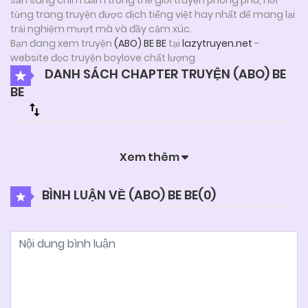
từng trang truyện được dịch tiếng việt hay nhất để mang lại
trải nghiệm mượt mà và đầy cảm xúc.
Bạn đang xem truyện
(ABO) BE BE
tại
lazytruyen.net
-
website đọc truyện boylove chất lượng
DANH SÁCH CHAPTER TRUYỆN (ABO) BE
BE
Xem thêm
BÌNH LUẬN VỀ (ABO) BE BE(
0
)