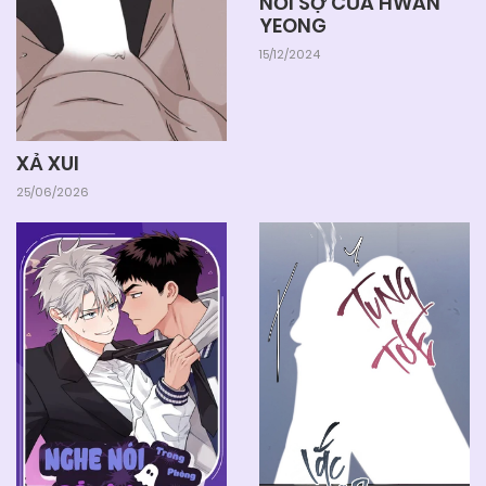
NỖI SỢ CỦA HWAN
YEONG
15/12/2024
XẢ XUI
25/06/2026