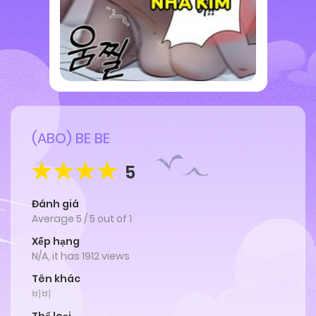
(ABO) BE BE
5
Đánh giá
Average
5
/
5
out of
1
Xếp hạng
N/A, it has 1912 views
Tên khác
비비