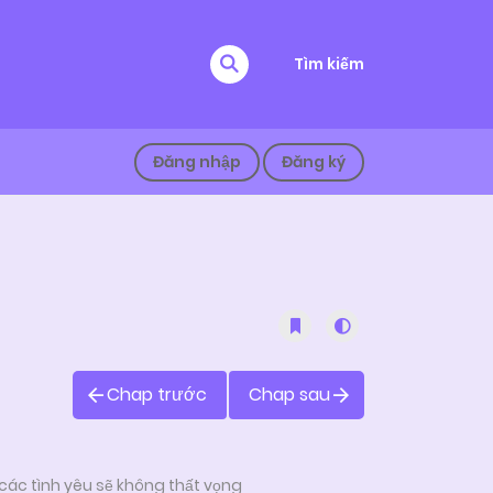
Tìm kiếm
Đăng nhập
Đăng ký
Chap trước
Chap sau
các tình yêu sẽ không thất vọng