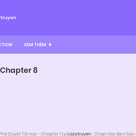
ytruyen
CTION
XEM THÊM
- Chapter 8
hê Duyệt Tối nay - Chapter 1 tại
Lazytruyen
. Chap này đảm bảo 