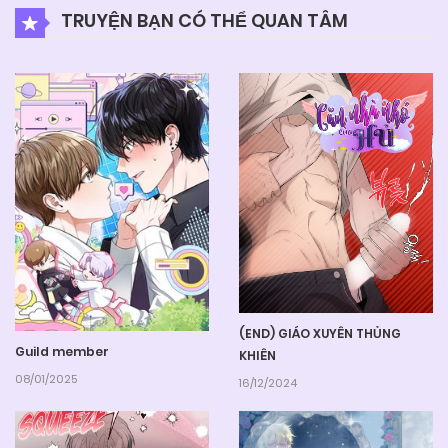
TRUYỆN BẠN CÓ THỂ QUAN TÂM
(END) GIÁO XUYÊN THỦNG
Guild member
KHIÊN
08/01/2025
16/12/2024