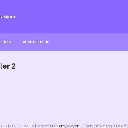
ytruyen
CTION
XEM THÊM
ter 2
YÊU LÔNG CHÓ - Chapter 1 tại
Lazytruyen
. Chap này đảm bảo các