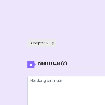
BÌNH LUẬN (
0
)