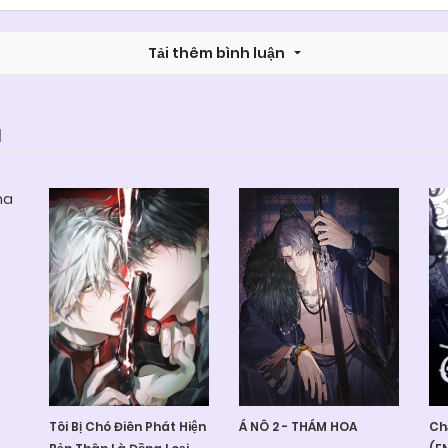
Tải thêm bình luận
M
Tôi Bị Chó Điên Phát Hiện
Á NÔ 2 - THÁM HOA
Ch