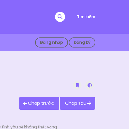
Tìm kiếm
Đăng nhập
Đăng ký
Chap trước
Chap sau
 tình yêu sẽ không thất vọng