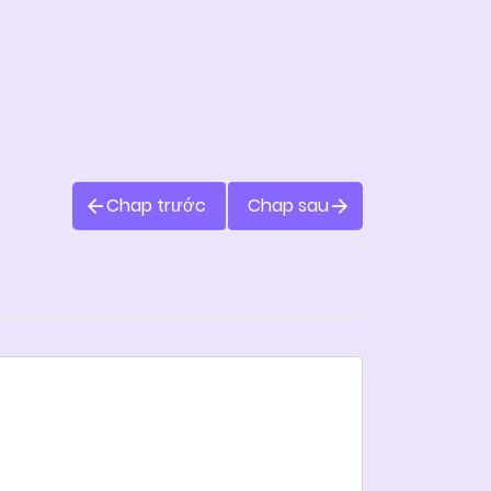
Chap trước
Chap sau