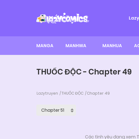
Laz
MANGA
MANHWA
MANHUA
A
THUỐC ĐỘC - Chapter 49
Lazytruyen
THUỐC ĐỘC
Chapter 49
Các tình yêu đang xem T