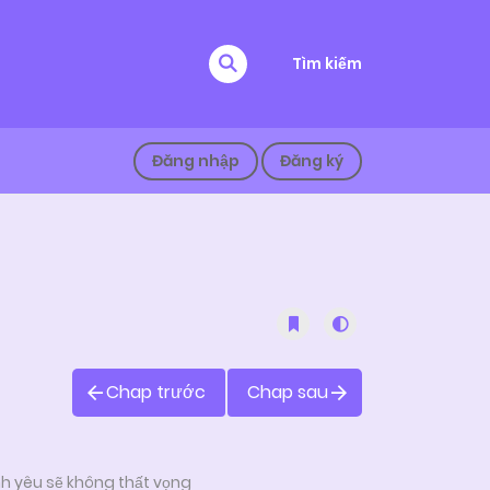
Tìm kiếm
Đăng nhập
Đăng ký
Chap trước
Chap sau
h yêu sẽ không thất vọng