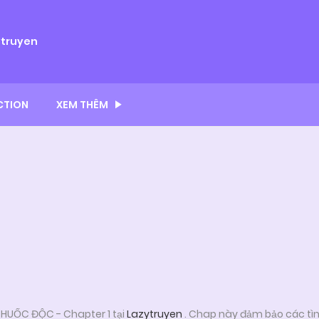
ytruyen
CTION
XEM THÊM
HUỐC ĐỘC - Chapter 1 tại
Lazytruyen
. Chap này đảm bảo các tìn