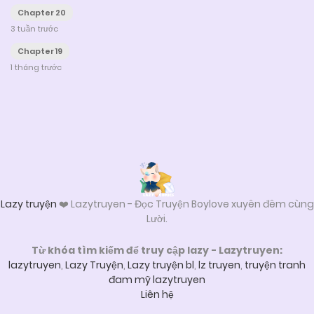
Chapter 20
3 tuần trước
Chapter 19
1 tháng trước
Posts
navigation
Lazy truyện
❤️ Lazytruyen - Đọc Truyện Boylove xuyên đêm cùng
Lười.
Từ khóa tìm kiếm để truy cập lazy - Lazytruyen:
lazytruyen
,
Lazy Truyện
,
Lazy truyện bl
,
lz truyen
,
truyện tranh
đam mỹ lazytruyen
Liên hệ