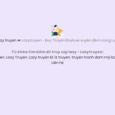
zy truyện
❤️ Lazytruyen - Đọc Truyện Boylove xuyên đêm cùng Lư
Từ khóa tìm kiếm để truy cập lazy - Lazytruyen:
yen
,
Lazy Truyện
,
Lazy truyện bl
,
lz truyen
,
truyện tranh đam mỹ la
Liên hệ