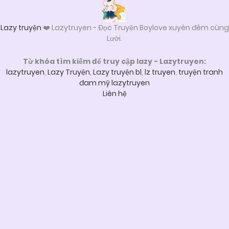
Lazy truyện
❤️ Lazytruyen - Đọc Truyện Boylove xuyên đêm cùng
Lười.
Từ khóa tìm kiếm để truy cập lazy - Lazytruyen:
lazytruyen
,
Lazy Truyện
,
Lazy truyện bl
,
lz truyen
,
truyện tranh
đam mỹ lazytruyen
Liên hệ