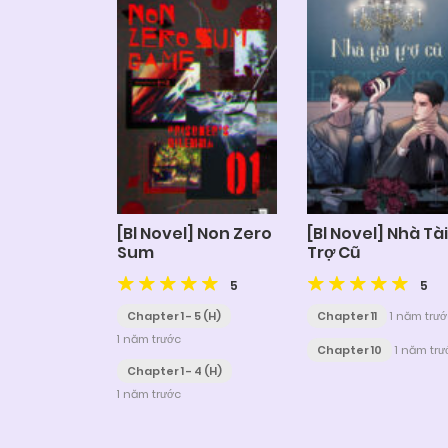
[Bl Novel] Non Zero
[Bl Novel] Nhà Tài
Sum
Trợ Cũ
5
5
Chapter 1 - 5 (H)
Chapter 11
1 năm trư
1 năm trước
Chapter 10
1 năm trư
Chapter 1 - 4 (H)
1 năm trước