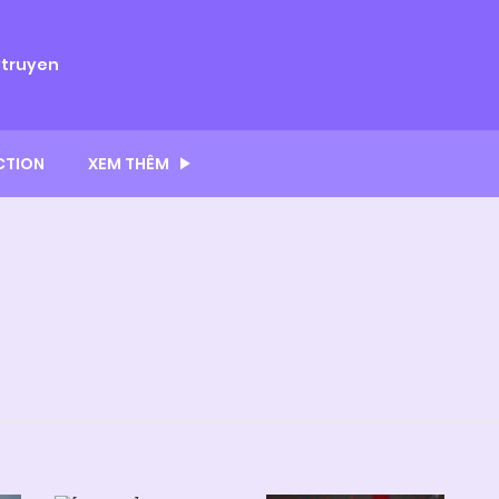
ytruyen
CTION
XEM THÊM