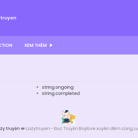
ytruyen
CTION
XEM THÊM
string.ongoing
string.completed
zy truyện
❤️ Lazytruyen - Đọc Truyện Boylove xuyên đêm cùng Lư