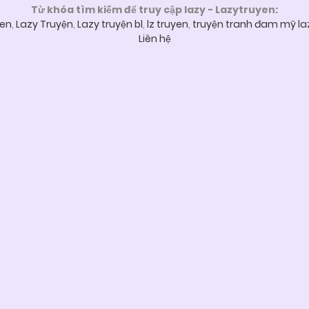
Từ khóa tìm kiếm để truy cập lazy - Lazytruyen:
yen
,
Lazy Truyện
,
Lazy truyện bl
,
lz truyen
,
truyện tranh đam mỹ la
Liên hệ