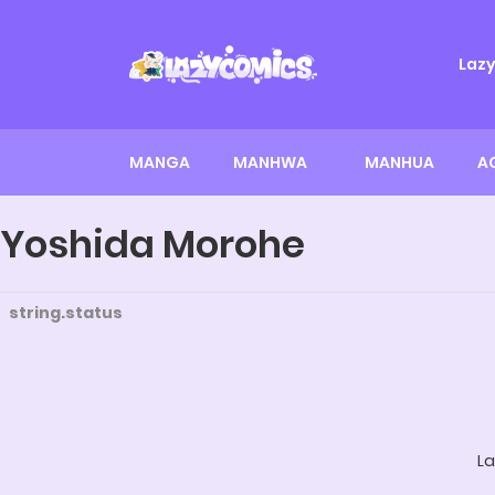
Laz
MANGA
MANHWA
MANHUA
A
Yoshida Morohe
string.status
La