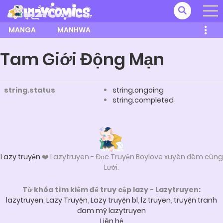
MANGA
MANHWA
Tam Giới Động Mạn
string.status
string.ongoing
string.completed
Lazy truyện
❤️ Lazytruyen - Đọc Truyện Boylove xuyên đêm cùng
Lười.
Từ khóa tìm kiếm để truy cập lazy - Lazytruyen:
lazytruyen
,
Lazy Truyện
,
Lazy truyện bl
,
lz truyen
,
truyện tranh
đam mỹ lazytruyen
Liên hệ