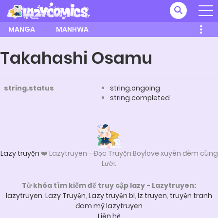
MANGA
MANHWA
Takahashi Osamu
string.status
string.ongoing
string.completed
Lazy truyện
❤️ Lazytruyen - Đọc Truyện Boylove xuyên đêm cùng
Lười.
Từ khóa tìm kiếm để truy cập lazy - Lazytruyen:
lazytruyen
,
Lazy Truyện
,
Lazy truyện bl
,
lz truyen
,
truyện tranh
đam mỹ lazytruyen
Liên hệ